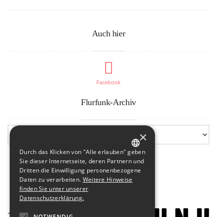
Auch hier
Facebook
Flurfunk-Archiv
×
Durch das Klicken von "Alle erlauben" geben
GERMAN
Sie dieser Internetseite, deren Partnern und
Dritten die Einwilligung personenbezogene
ENGLISH
Daten zu verarbeiten.
Weitere Hinweise
finden Sie unter unserer
Datenschutzerklärung.
NOTWENDIG