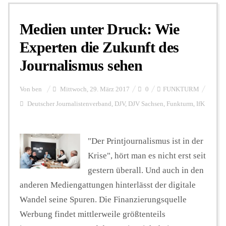
Medien unter Druck: Wie
Personalien
Experten die Zukunft des
Journalismus sehen
Hintergrund
Von
ben
Mittwoch, 29. März 2017
0
FUNKTURM
FUNKTURM-Beiträge
Deutscher Journalistenverband
,
DJV
,
DJV Sachsen
,
Funkturm
,
IfK
"Der Printjournalismus ist in der
Podcast
Krise", hört man es nicht erst seit
gestern überall. Und auch in den
Seminare
anderen Mediengattungen hinterlässt der digitale
Wandel seine Spuren. Die Finanzierungsquelle
Unterstützen
Werbung findet mittlerweile größtenteils