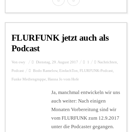
FLURFUNK jetzt auch als
Podcast
Von
owy
Dienstag, 29. August 2017
1
Nachrichten
,
Podcast
Bodo Ramelow
,
EinfachTon
,
FLURFUNK-Podcast
,
Funke Mediengruppe
,
Hanna Jo vom Hofe
Ja, manchmal entwickeln wir uns
auch weiter: Nach einigen
Monaten Vorbereitung sind wir
vom FLURFUNK zum 12.9.2017
unter die Podcaster gegangen.