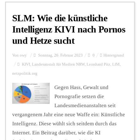
SLM: Wie die künstliche
Personalien
Intelligenz KIVI nach Pornos
und Hetze sucht
Hintergrund
Von
owy
Sonntag, 26. Februar 2023
0
Hintergrund
FUNKTURM-Beiträge
KIVI
,
Landesanstalt für Medien NRW
,
Leonhard Pitz
,
LfM
,
netzpolitik.org
Gegen Hass, Gewalt und
Podcast
Pornografie setzen die
Landesmedienanstalten seit
Seminare
vergangenem Jahr eine neue Waffe ein: Künstliche
Intelligenz. Diese wühlt sich seitdem durch das
Unterstützen
Internet. Ein Beitrag darüber, wie die KI