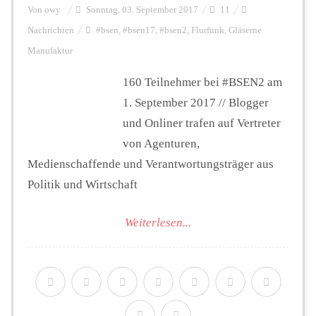
Von
owy
Sonntag, 03. September 2017
11
Nachrichten
#bsen
,
#bsen17
,
#bsen2
,
Flurfunk
,
Gläserne
Manufaktur
160 Teilnehmer bei #BSEN2 am
1. September 2017 // Blogger
und Onliner trafen auf Vertreter
von Agenturen,
Medienschaffende und Verantwortungsträger aus
Politik und Wirtschaft
Weiterlesen...