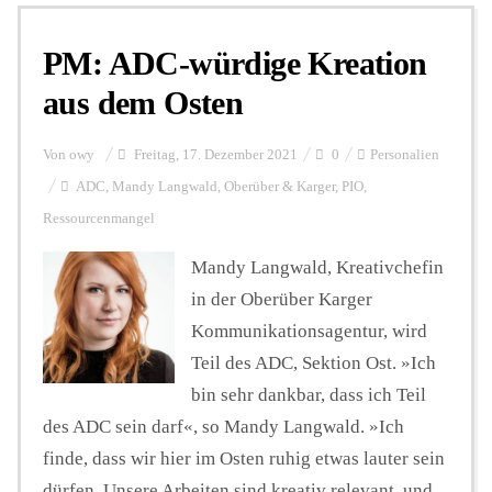
PM: ADC-würdige Kreation
Personalien
aus dem Osten
Hintergrund
Von
owy
Freitag, 17. Dezember 2021
0
Personalien
ADC
,
Mandy Langwald
,
Oberüber & Karger
,
PIO
,
Ressourcenmangel
FUNKTURM-Beiträge
Mandy Langwald, Kreativchefin
in der Oberüber Karger
Podcast
Kommunikationsagentur, wird
Teil des ADC, Sektion Ost. »Ich
Seminare
bin sehr dankbar, dass ich Teil
des ADC sein darf«, so Mandy Langwald. »Ich
finde, dass wir hier im Osten ruhig etwas lauter sein
Unterstützen
dürfen. Unsere Arbeiten sind kreativ relevant, und