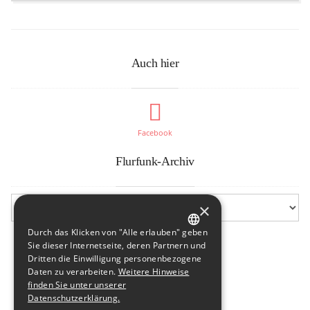
Auch hier
Facebook
Flurfunk-Archiv
×
Durch das Klicken von "Alle erlauben" geben
GERMAN
Sie dieser Internetseite, deren Partnern und
Dritten die Einwilligung personenbezogene
ENGLISH
Daten zu verarbeiten.
Weitere Hinweise
finden Sie unter unserer
Datenschutzerklärung.