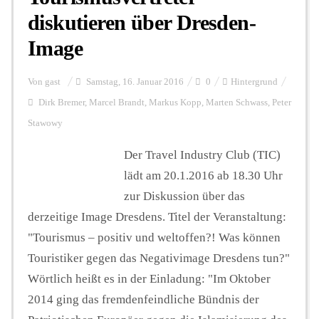
diskutieren über Dresden-
Image
Von
gast
Samstag, 16. Januar 2016
0
Hintergrund
Dirk Bremer
,
Marcel Brandt
,
Markus Kopp
,
Marten Schwass
,
Peter
Stawowy
Der Travel Industry Club (TIC)
lädt am 20.1.2016 ab 18.30 Uhr
zur Diskussion über das
derzeitige Image Dresdens. Titel der Veranstaltung:
"Tourismus – positiv und weltoffen?! Was können
Touristiker gegen das Negativimage Dresdens tun?"
Wörtlich heißt es in der Einladung: "Im Oktober
2014 ging das fremdenfeindliche Bündnis der