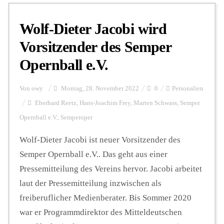
Wolf-Dieter Jacobi wird
Personalien
Vorsitzender des Semper
Opernball e.V.
Hintergrund
Von
owy
Montag, 28. November 2022
0
Personalien
FUNKTURM-Beiträge
Eberhard Reetz
,
Hans-Joachim Frey
,
Marten Schwass
,
Semper
Opernball e.V.
,
Semperoper
Wolf-Dieter Jacobi ist neuer Vorsitzender des
Podcast
Semper Opernball e.V.. Das geht aus einer
Pressemitteilung des Vereins hervor. Jacobi arbeitet
Seminare
laut der Pressemitteilung inzwischen als
freiberuflicher Medienberater. Bis Sommer 2020
Unterstützen
war er Programmdirektor des Mitteldeutschen