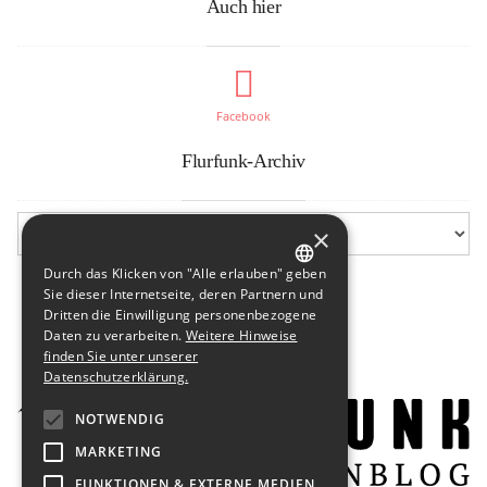
Auch hier
Facebook
Flurfunk-Archiv
×
Durch das Klicken von "Alle erlauben" geben
GERMAN
Sie dieser Internetseite, deren Partnern und
Dritten die Einwilligung personenbezogene
ENGLISH
Daten zu verarbeiten.
Weitere Hinweise
finden Sie unter unserer
Datenschutzerklärung.
NOTWENDIG
MARKETING
FUNKTIONEN & EXTERNE MEDIEN