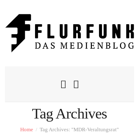
Tag Archives
Nachrichten
Home
/
Tag Archives: "MDR-Veraltungsrat"
Flurschelte