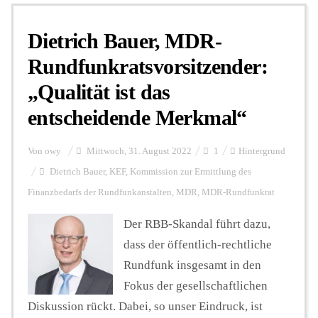
Dietrich Bauer, MDR-
Personalien
Rundfunkratsvorsitzender:
„Qualität ist das
Hintergrund
entscheidende Merkmal“
FUNKTURM-Beiträge
Von
owy
Mittwoch, 31. August 2022
1
Hintergrund
Dietrich Bauer
,
KEF
,
Kommission zur Ermittlung des
Finanzbedarfs der Rundfunkanstalten
,
MDR
,
MDR-Rundfunkrat
Podcast
Der RBB-Skandal führt dazu,
dass der öffentlich-rechtliche
Seminare
Rundfunk insgesamt in den
Fokus der gesellschaftlichen
Unterstützen
Diskussion rückt. Dabei, so unser Eindruck, ist