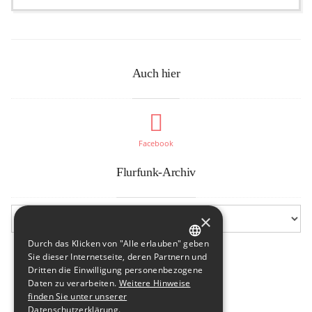
Auch hier
Facebook
Flurfunk-Archiv
×
Durch das Klicken von "Alle erlauben" geben
GERMAN
Sie dieser Internetseite, deren Partnern und
Dritten die Einwilligung personenbezogene
ENGLISH
Daten zu verarbeiten.
Weitere Hinweise
finden Sie unter unserer
Datenschutzerklärung.