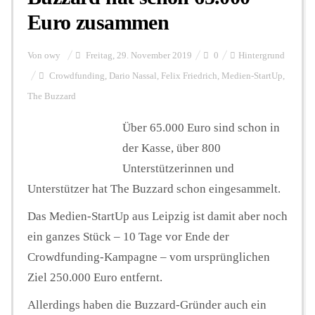
Euro zusammen
Von
owy
Freitag, 29. November 2019
0
Hintergrund
Crowdfunding
,
Dario Nassal
,
Felix Friedrich
,
Medien-StartUp
,
The Buzzard
Über 65.000 Euro sind schon in
der Kasse, über 800
Unterstützerinnen und
Unterstützer hat The Buzzard schon eingesammelt.
Das Medien-StartUp aus Leipzig ist damit aber noch
ein ganzes Stück – 10 Tage vor Ende der
Crowdfunding-Kampagne – vom ursprünglichen
Ziel 250.000 Euro entfernt.
Allerdings haben die Buzzard-Gründer auch ein