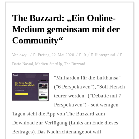
The Buzzard: „Ein Online-
Personalien
Medium gemeinsam mit der
Community“
Hintergrund
Von
owy
Freitag, 22. Mai 2020
0
Hintergrund
FUNKTURM-Beiträge
Dario Nassal
,
Medien-StartUp
,
The Buzzard
"Milliarden für die Lufthansa"
("6 Perspektiven"), "Soll Fleisch
Podcast
teurer werden" ("Debatte mit 7
Perspektiven") - seit wenigen
Seminare
Tagen steht die App von The Buzzard zum
Download zur Verfügung (Links am Ende dieses
Unterstützen
Beitrages). Das Nachrichtenangebot will