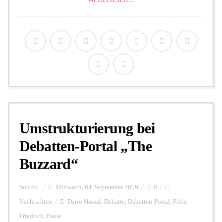
Umstrukturierung bei
Debatten-Portal „The
Buzzard“
Von
irs
Mittwoch, 04. September 2019
0
Nachrichten
Dario Nassal
,
Debatte
,
Debatten-Portal
,
Felix
Friedrich
,
Pause