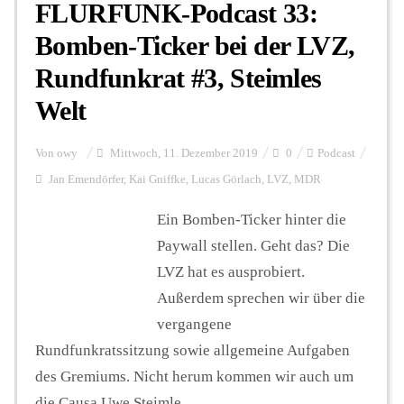
FLURFUNK-Podcast 33:
Bomben-Ticker bei der LVZ,
Rundfunkrat #3, Steimles
Welt
Von
owy
Mittwoch, 11. Dezember 2019
0
Podcast
Jan Emendörfer
,
Kai Gniffke
,
Lucas Görlach
,
LVZ
,
MDR
Ein Bomben-Ticker hinter die
Paywall stellen. Geht das? Die
LVZ hat es ausprobiert.
Außerdem sprechen wir über die
vergangene
Rundfunkratssitzung sowie allgemeine Aufgaben
des Gremiums. Nicht herum kommen wir auch um
die Causa Uwe Steimle.