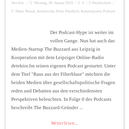
Von
ben
Montag, 28. Januar 2019
0
Nachrichten
Dario Nassal
,
detektor.fm
,
Felix Friedrich
,
Krautreporter
,
Podcast
Der Podcast-Hype ist weiter im
vollen Gange. Nun hat auch das
Medien-Startup The Buzzard aus Leipzig in
Kooperation mit dem Leipziger Online-Radio
detektor.fm seinen eigenen Podcast gestartet. Unter
dem Titel "Raus aus der Filterblase" möchten die
beiden Medien über gesellschaftspolitische Fragen
reden und Debatten aus den verschiedensten
Perspektiven beleuchten. In Folge 0 des Podcasts
beschreibt The Buzzard-Gründer ...
Weiterlesen...