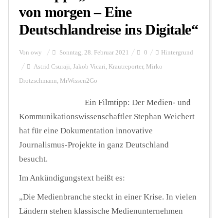
von morgen – Eine
Deutschlandreise ins Digitale“
Hintergrund
Von
owy
Sonntag, 28. Februar 2021
0
Hintergrund
FUNKTURM-Beiträge
Astrid Csuraji
,
Jakob Vicari
,
Krautreporter
,
Mirko
Drotzschmann
,
MrWissen2Go
Ein Filmtipp: Der Medien- und
Podcast
Kommunikationswissenschaftler Stephan Weichert
hat für eine Dokumentation innovative
Seminare
Journalismus-Projekte in ganz Deutschland
besucht.
Unterstützen
Im Ankündigungstext heißt es:
„Die Medienbranche steckt in einer Krise. In vielen
Ländern stehen klassische Medienunternehmen