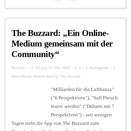
The Buzzard: „Ein Online-
Medium gemeinsam mit der
Community“
Von
owy
Freitag, 22. Mai 2020
0
Hintergrund
Dario Nassal
,
Medien-StartUp
,
The Buzzard
"Milliarden für die Lufthansa"
("6 Perspektiven"), "Soll Fleisch
teurer werden" ("Debatte mit 7
Perspektiven") - seit wenigen
Tagen steht die App von The Buzzard zum