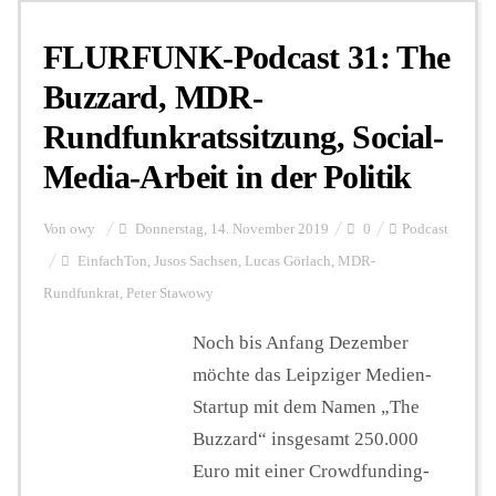
FLURFUNK-Podcast 31: The
Buzzard, MDR-
Rundfunkratssitzung, Social-
Media-Arbeit in der Politik
Von
owy
Donnerstag, 14. November 2019
0
Podcast
EinfachTon
,
Jusos Sachsen
,
Lucas Görlach
,
MDR-
Rundfunkrat
,
Peter Stawowy
Noch bis Anfang Dezember
möchte das Leipziger Medien-
Startup mit dem Namen „The
Buzzard“ insgesamt 250.000
Euro mit einer Crowdfunding-