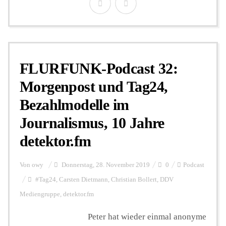
FLURFUNK-Podcast 32:
Morgenpost und Tag24,
Bezahlmodelle im
Journalismus, 10 Jahre
detektor.fm
Von
owy
Donnerstag, 28. November 2019
0
Podcast
#Tag24
,
Carsten Dietmann
,
Christian Bollert
,
DDV
Mediengruppe
,
detektor.fm
Peter hat wieder einmal anonyme