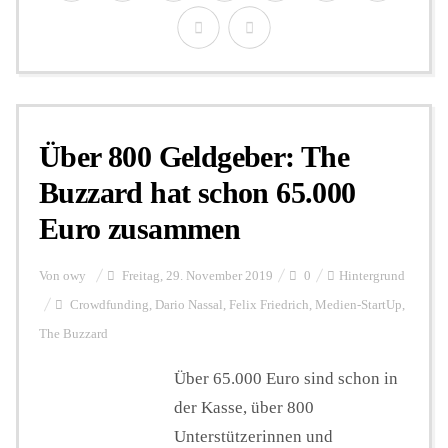
Über 800 Geldgeber: The
Buzzard hat schon 65.000
Euro zusammen
Von
owy
Freitag, 29. November 2019
0
Hintergrund
Crowdfunding
,
Dario Nassal
,
Felix Friedrich
,
Medien-StartUp
,
The Buzzard
Über 65.000 Euro sind schon in
der Kasse, über 800
Unterstützerinnen und