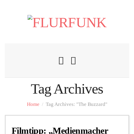
Tag Archives
Nachrichten
Home
/
Tag Archives: "The Buzzard"
Flurschelte
Filmtipp: „Medienmacher
Personalien