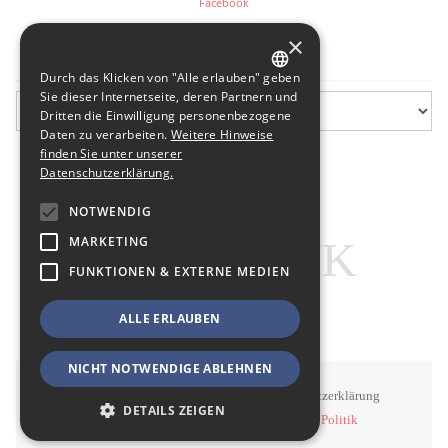
Facebook
×
Flurfunk-Archiv
Durch das Klicken von "Alle erlauben" geben
GERMAN
Sie dieser Internetseite, deren Partnern und
Dritten die Einwilligung personenbezogene
ENGLISH
Daten zu verarbeiten.
Weitere Hinweise
finden Sie unter unserer
Datenschutzerklärung.
NOTWENDIG
MARKETING
FUNKTIONEN & EXTERNE MEDIEN
ALLE ERLAUBEN
NICHT NOTWENDIGE ABLEHNEN
STAWOWY
#BSEN
Impressum
Datenschutzerklärung
DETAILS ZEIGEN
©
STAWOWY - Kommunikation, Medien, Politik