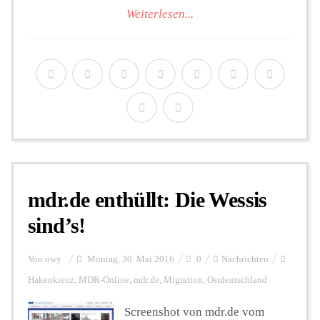
Weiterlesen...
mdr.de enthüllt: Die Wessis
sind’s!
Von
owy
Montag, 30. Mai 2016
0
Nachrichten
Hakenkreuz
,
MDR-Online
,
mdr.de
,
Migration
,
Ostdeutschland
Screenshot von mdr.de vom