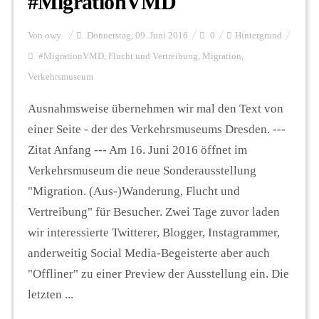
#MigrationVMD
Von
owy
Donnerstag, 09. Juni 2016
0
Hintergrund
#MigrationVMD
,
Flucht und Vertreibung
,
Migration
,
Verkehrsmuseum
Ausnahmsweise übernehmen wir mal den Text von
einer Seite - der des Verkehrsmuseums Dresden. ---
Zitat Anfang --- Am 16. Juni 2016 öffnet im
Verkehrsmuseum die neue Sonderausstellung
"Migration. (Aus-)Wanderung, Flucht und
Vertreibung" für Besucher. Zwei Tage zuvor laden
wir interessierte Twitterer, Blogger, Instagrammer,
anderweitig Social Media-Begeisterte aber auch
"Offliner" zu einer Preview der Ausstellung ein. Die
letzten ...