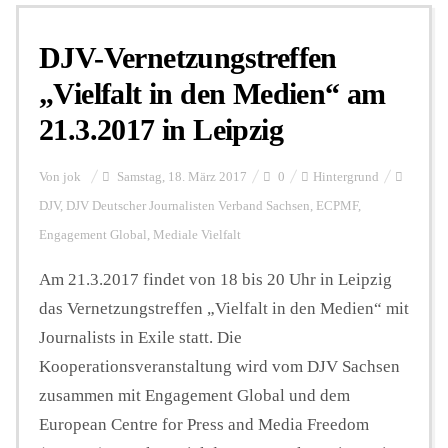
DJV-Vernetzungstreffen
Personalien
„Vielfalt in den Medien“ am
21.3.2017 in Leipzig
Hintergrund
Von
jok
Samstag, 18. März 2017
0
Hintergrund
FUNKTURM-Beiträge
DJV
,
DJV Deutscher Journalisten Verband Sachsen
,
ECPMF
,
Engagement Global
,
Mediale Vielfalt
Am 21.3.2017 findet von 18 bis 20 Uhr in Leipzig
Podcast
das Vernetzungstreffen „Vielfalt in den Medien“ mit
Journalists in Exile statt. Die
Seminare
Kooperationsveranstaltung wird vom DJV Sachsen
zusammen mit Engagement Global und dem
Unterstützen
European Centre for Press and Media Freedom