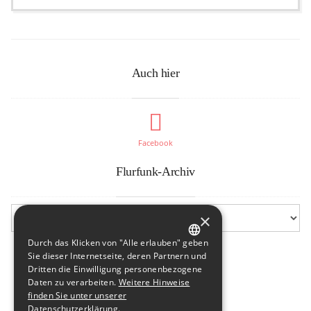
Auch hier
Facebook
Flurfunk-Archiv
×
Durch das Klicken von "Alle erlauben" geben
GERMAN
Sie dieser Internetseite, deren Partnern und
Dritten die Einwilligung personenbezogene
ENGLISH
Daten zu verarbeiten.
Weitere Hinweise
finden Sie unter unserer
Datenschutzerklärung.