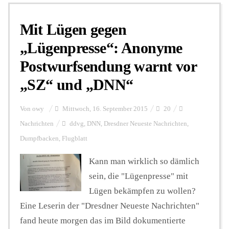
Mit Lügen gegen
Personalien
„Lügenpresse“: Anonyme
Postwurfsendung warnt vor
Hintergrund
„SZ“ und „DNN“
FUNKTURM-Beiträge
Von
owy
Mittwoch, 16. September 2015
20
Nachrichten
ddvg
,
DNN
,
Dresdner Neueste Nachrichten
,
Dumpfbacken
,
Flugblatt
Podcast
Kann man wirklich so dämlich
sein, die "Lügenpresse" mit
Seminare
Lügen bekämpfen zu wollen?
Eine Leserin der "Dresdner Neueste Nachrichten"
Unterstützen
fand heute morgen das im Bild dokumentierte