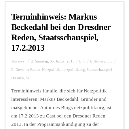
Terminhinweis: Markus
Personalien
Beckedahl bei den Dresdner
Reden, Staatsschauspiel,
Hintergrund
17.2.2013
FUNKTURM-Beiträge
Von
owy
Samstag, 05. Januar 2013
0
Hintergrund
Dresdner Reden
,
Netzpolitik
,
netzpolitik.org
,
Staatsschauspiel
Dresden
,
SZ
Podcast
Terminhinweis für alle, die sich für Netzpolitik
interessieren: Markus Beckedahl, Gründer und
Seminare
maßgeblicher Autor des Blogs netzpolitik.org, ist
am 17.2.2013 zu Gast bei den Dresdner Reden
Unterstützen
2013. In der Programmankündigung zu der