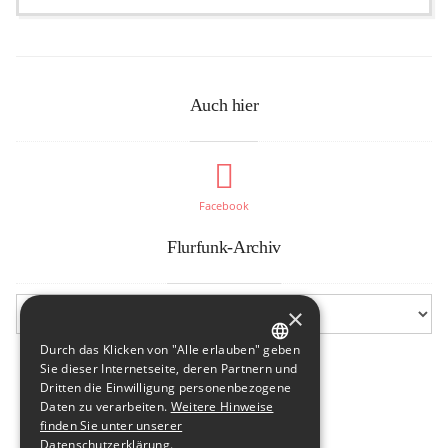
Auch hier
Facebook
Flurfunk-Archiv
×
Durch das Klicken von "Alle erlauben" geben
GERMAN
Sie dieser Internetseite, deren Partnern und
Dritten die Einwilligung personenbezogene
ENGLISH
Daten zu verarbeiten.
Weitere Hinweise
finden Sie unter unserer
Datenschutzerklärung.