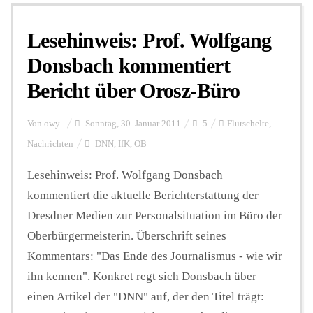
Lesehinweis: Prof. Wolfgang
Personalien
Donsbach kommentiert
Bericht über Orosz-Büro
Hintergrund
Von
owy
Sonntag, 30. Januar 2011
5
Flurschelte
,
FUNKTURM-Beiträge
Nachrichten
DNN
,
IfK
,
OB
Lesehinweis: Prof. Wolfgang Donsbach
kommentiert die aktuelle Berichterstattung der
Podcast
Dresdner Medien zur Personalsituation im Büro der
Oberbürgermeisterin. Überschrift seines
Seminare
Kommentars: "Das Ende des Journalismus - wie wir
ihn kennen". Konkret regt sich Donsbach über
Unterstützen
einen Artikel der "DNN" auf, der den Titel trägt: