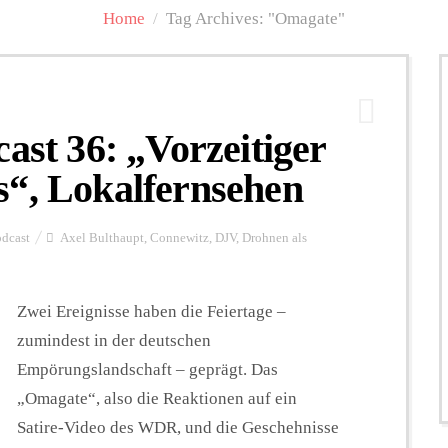
Home
/
Tag Archives: "Omagate"
t 36: „Vorzeitiger
s“, Lokalfernsehen
dcast
Axel Bulthaupt
,
Connewitz
,
DJV
,
Drohnen als
Zwei Ereignisse haben die Feiertage –
zumindest in der deutschen
Empörungslandschaft – geprägt. Das
„Omagate“, also die Reaktionen auf ein
Satire-Video des WDR, und die Geschehnisse