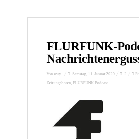
FLURFUNK-Podcas
Nachrichtenergus
Von
owy
Samstag, 11. Januar 2020
2
Po
Zeitungsboten
,
FLURFUNK-Podcast