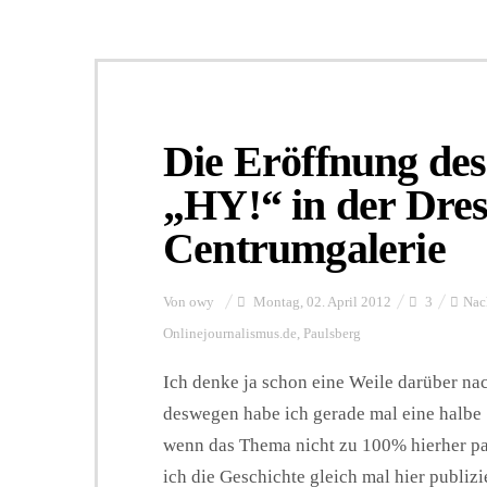
Die Eröffnung de
„HY!“ in der Dre
Centrumgalerie
Von
owy
Montag, 02. April 2012
3
Nac
Onlinejournalismus.de
,
Paulsberg
Ich denke ja schon eine Weile darüber nach
deswegen habe ich gerade mal eine halbe 
wenn das Thema nicht zu 100% hierher pas
ich die Geschichte gleich mal hier publizie