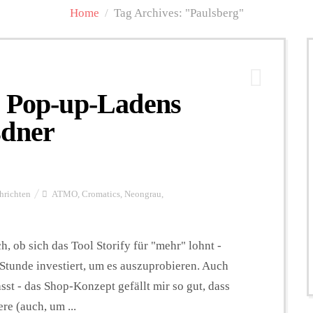
Home
/
Tag Archives: "Paulsberg"
s Pop-up-Ladens
sdner
hrichten
ATMO
,
Cromatics
,
Neongrau
,
, ob sich das Tool Storify für "mehr" lohnt -
Stunde investiert, um es auszuprobieren. Auch
st - das Shop-Konzept gefällt mir so gut, dass
re (auch, um ...