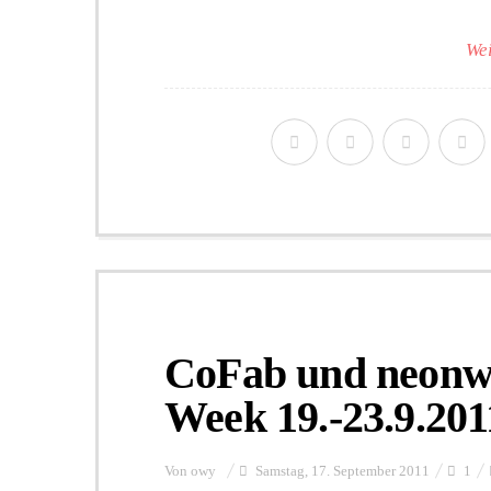
Wei
CoFab und neonw
Week 19.-23.9.201
Von
owy
Samstag, 17. September 2011
1