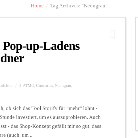
Home
/
Tag Archives: "Neongrau"
s Pop-up-Ladens
sdner
hrichten
ATMO
,
Cromatics
,
Neongrau
,
, ob sich das Tool Storify für "mehr" lohnt -
Stunde investiert, um es auszuprobieren. Auch
st - das Shop-Konzept gefällt mir so gut, dass
re (auch, um ...