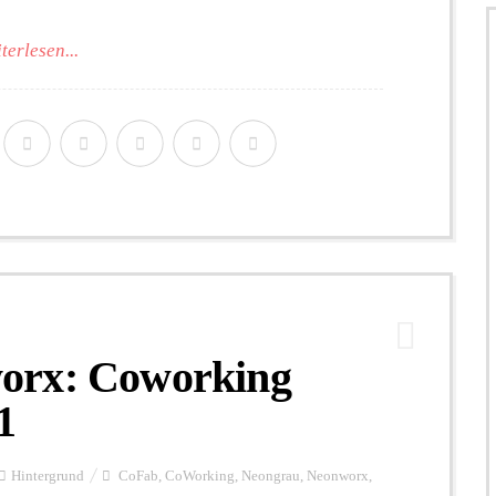
terlesen...
orx: Coworking
1
Hintergrund
CoFab
,
CoWorking
,
Neongrau
,
Neonworx
,