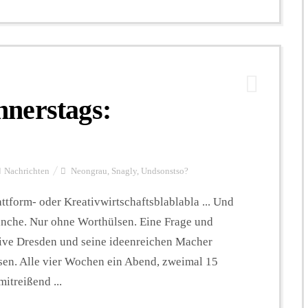
nerstags:
Nachrichten
Neongrau
,
Snagly
,
Undsonstso?
tform- oder Kreativwirtschaftsblablabla ... Und
anche. Nur ohne Worthülsen. Eine Frage und
ive Dresden und seine ideenreichen Macher
ssen. Alle vier Wochen ein Abend, zweimal 15
itreißend ...