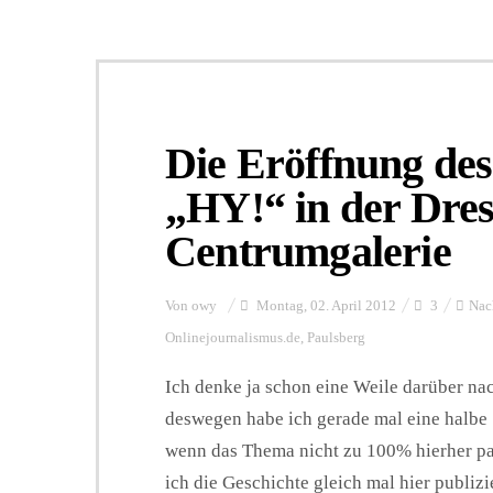
Die Eröffnung de
„HY!“ in der Dre
Centrumgalerie
Von
owy
Montag, 02. April 2012
3
Nac
Onlinejournalismus.de
,
Paulsberg
Ich denke ja schon eine Weile darüber nach
deswegen habe ich gerade mal eine halbe 
wenn das Thema nicht zu 100% hierher pas
ich die Geschichte gleich mal hier publizie