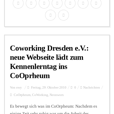
Coworking Dresden e.V.:
neue Webseite lädt zum
Kennenlerntag ins
CoOprheum
Von
owy
Freitag, 29. Oktober 2010
0
Nachrichten
CoOrpheum
,
CoWorking
,
Neonworx
Es bewegt sich was im CoOrpheum: Nachdem es
einige Zeit sehr ruhig war um die Arbeit des