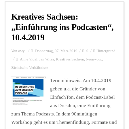
Kreatives Sachsen:
Personalien
„Einführung ins Podcasten“,
10.4.2019
Hintergrund
Von
owy
Donnerstag, 07. März 2019
0
Hintergrund
FUNKTURM-Beiträge
Anne Vidal
,
Jan Witza
,
Kreatives Sachsen
,
Neonworx
,
Sächsische Verhältnisse
Terminhinweis: Am 10.4.2019
Podcast
geben u.a. die Gründer von
EinfachTon, dem Podcast-Label
Seminare
aus Dresden, eine Einführung
zum Thema Podcasts. In dem 90minütigen
Unterstützen
Workshop geht es um Themenfindung, Formate und