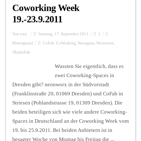
Coworking Week
19.-23.9.2011
Von
owy
Samstag, 17. September 2011
1
Hintergrund
CoFab
,
CoWorking
,
Neongrau
,
Neonworx
,
ObjektFab
Wussten Sie eigentlich, dass es
zwei Coworking-Spaces in
Dresden gibt? neonworx in der Südvorstadt
(Franklinstraße 20, 01069 Dresden) und CoFab in
Striesen (Pohlandstrasse 19, 01309 Dresden). Die
beiden beteiligen sich wie viele andere Coworking-
Spaces in Deutschland an der Coworking Week vom
19. bis 25.9.2011. Bei beiden Anbietern ist in
besagter Woche von Montag bis Freitag die ...