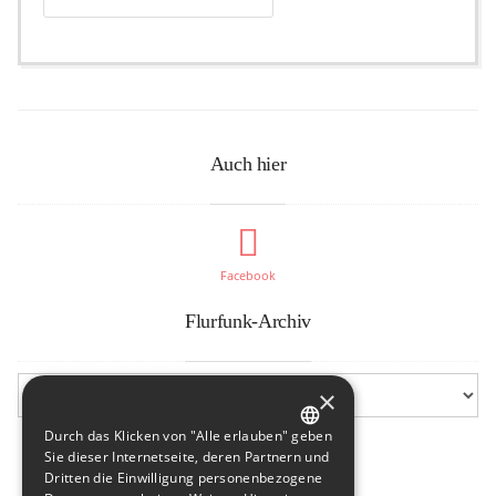
Auch hier
Facebook
Flurfunk-Archiv
×
Durch das Klicken von "Alle erlauben" geben
GERMAN
Sie dieser Internetseite, deren Partnern und
Dritten die Einwilligung personenbezogene
ENGLISH