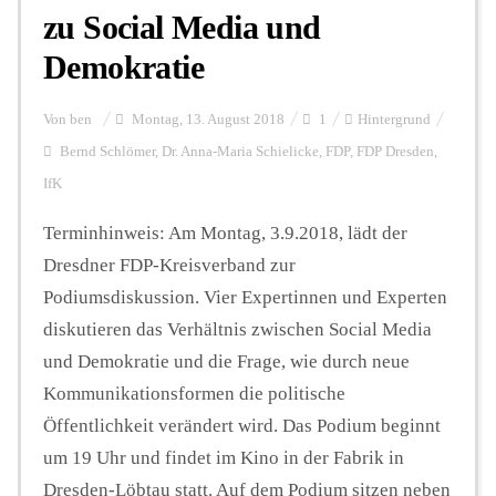
zu Social Media und
Demokratie
Von
ben
Montag, 13. August 2018
1
Hintergrund
Bernd Schlömer
,
Dr. Anna-Maria Schielicke
,
FDP
,
FDP Dresden
,
IfK
Terminhinweis: Am Montag, 3.9.2018, lädt der
Dresdner FDP-Kreisverband zur
Podiumsdiskussion. Vier Expertinnen und Experten
diskutieren das Verhältnis zwischen Social Media
und Demokratie und die Frage, wie durch neue
Kommunikationsformen die politische
Öffentlichkeit verändert wird. Das Podium beginnt
um 19 Uhr und findet im Kino in der Fabrik in
Dresden-Löbtau statt. Auf dem Podium sitzen neben