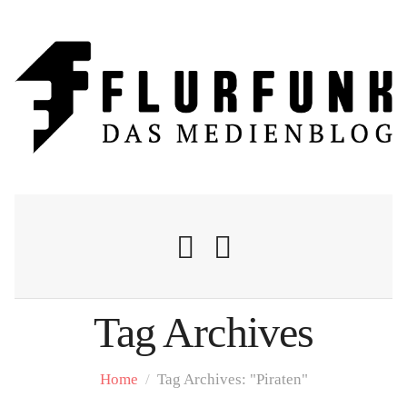
Tag Archives
Nachrichten
Home
/
Tag Archives: "Piraten"
Flurschelte