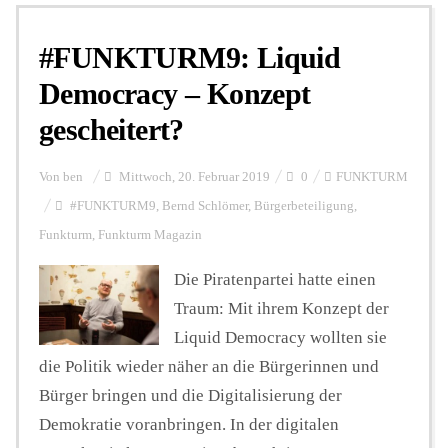
#FUNKTURM9: Liquid
Personalien
Democracy – Konzept
gescheitert?
Hintergrund
Von
ben
Mittwoch, 20. Februar 2019
0
FUNKTURM
FUNKTURM-Beiträge
#FUNKTURM9
,
Bernd Schlömer
,
Bürgerbeteiligung
,
Funkturm
,
Funkturm Magazin
Die Piratenpartei hatte einen
Podcast
Traum: Mit ihrem Konzept der
Liquid Democracy wollten sie
Seminare
die Politik wieder näher an die Bürgerinnen und
Bürger bringen und die Digitalisierung der
Unterstützen
Demokratie voranbringen. In der digitalen