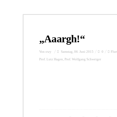
„Aaargh!“
Von
owy
Samstag, 06. Juni 2015
0
Flur
Prof. Lutz Hagen
,
Prof. Wolfgang Schweiger