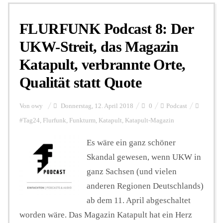
FLURFUNK Podcast 8: Der
Personalien
UKW-Streit, das Magazin
Katapult, verbrannte Orte,
Hintergrund
Qualität statt Quote
FUNKTURM-Beiträge
Von
owy
Donnerstag, 12. April 2018
0
Podcast
#Tag24
,
Flurfunk
,
Funkturm
,
Katapult
,
Katapult-Magazin
Podcast
Es wäre ein ganz schöner
Skandal gewesen, wenn UKW in
ganz Sachsen (und vielen
Seminare
anderen Regionen Deutschlands)
ab dem 11. April abgeschaltet
Unterstützen
worden wäre. Das Magazin Katapult hat ein Herz