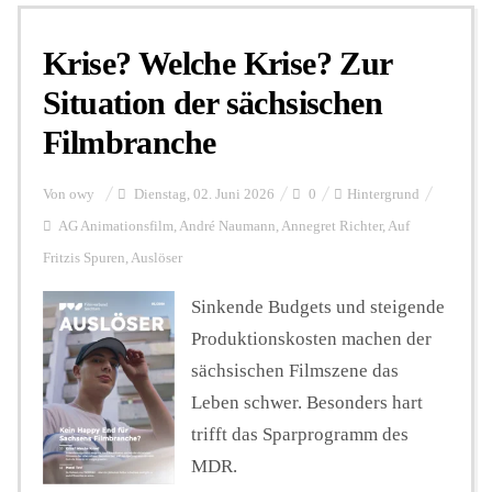
Krise? Welche Krise? Zur
Personalien
Situation der sächsischen
Filmbranche
Hintergrund
Von
owy
Dienstag, 02. Juni 2026
0
Hintergrund
FUNKTURM-Beiträge
AG Animationsfilm
,
André Naumann
,
Annegret Richter
,
Auf
Fritzis Spuren
,
Auslöser
Sinkende Budgets und steigende
Podcast
Produktionskosten machen der
sächsischen Filmszene das
Seminare
Leben schwer. Besonders hart
trifft das Sparprogramm des
Unterstützen
MDR.