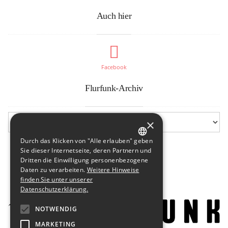
Auch hier
Facebook
Flurfunk-Archiv
×
Durch das Klicken von "Alle erlauben" geben
GERMAN
Sie dieser Internetseite, deren Partnern und
Dritten die Einwilligung personenbezogene
ENGLISH
Daten zu verarbeiten.
Weitere Hinweise
finden Sie unter unserer
Datenschutzerklärung.
NOTWENDIG
MARKETING