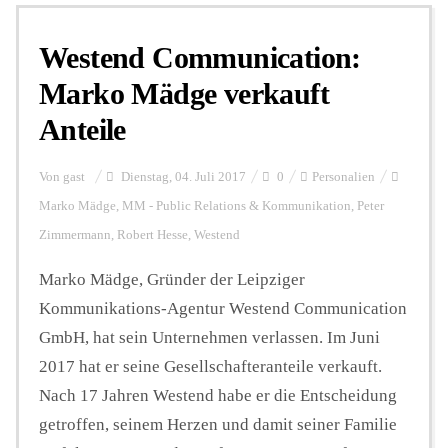
Westend Communication:
Personalien
Marko Mädge verkauft
Anteile
Hintergrund
Von
gast
Dienstag, 04. Juli 2017
0
Personalien
FUNKTURM-Beiträge
Marko Mädge
,
MM - Public Relations & Kommunikation
,
Peter
Zimmermann
,
Robert Hesse
,
Westend
Marko Mädge, Gründer der Leipziger
Podcast
Kommunikations-Agentur Westend Communication
GmbH, hat sein Unternehmen verlassen. Im Juni
Seminare
2017 hat er seine Gesellschafteranteile verkauft.
Nach 17 Jahren Westend habe er die Entscheidung
Unterstützen
getroffen, seinem Herzen und damit seiner Familie