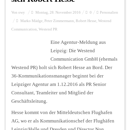
Von
owy
Montag, 28. November 2016
0
Personalien
Marko Mädge
,
Peter Zimmermann
,
Robert Hesse
,
Westend
Communication
,
Westend PR
Eine Agentur-Meldung aus
Leipzig: Die Westend
Communication GmbH (ehemals
Westend PR) holt sich Robert Hesse an Bord. Der
36-Kommunikationsmanager beginnt bei der
Leipziger Agentur am 1.12.2016 als PR Senior
Consultant, Teamleiter und Mitglied der
Geschäftsleitung.
Hesse kommt von der Mitteldeutschen Flughafen
AG, wo er als Kommunikationschef der Flughäfen
Leipzig/Halle und Dresden und Director Non