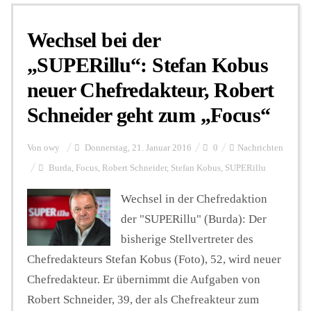
Wechsel bei der
Personalien
„SUPERillu“: Stefan Kobus
neuer Chefredakteur, Robert
Hintergrund
Schneider geht zum „Focus“
FUNKTURM-Beiträge
Von
owy
Donnerstag, 21. Januar 2016
0
Nachrichten
Burda
,
Focus
,
Robert Schneider
,
Stefan Kobus
,
SUPERillu
Podcast
Wechsel in der Chefredaktion
der "SUPERillu" (Burda): Der
bisherige Stellvertreter des
Seminare
Chefredakteurs Stefan Kobus (Foto), 52, wird neuer
Chefredakteur. Er übernimmt die Aufgaben von
Unterstützen
Robert Schneider, 39, der als Chefreakteur zum