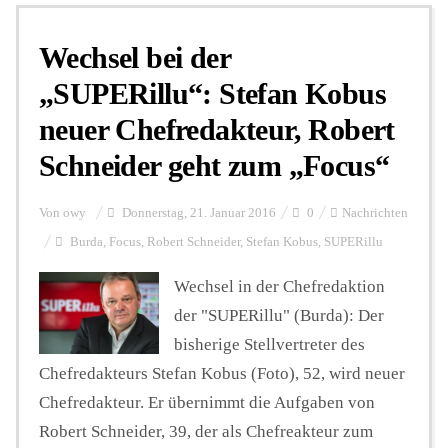
Wechsel bei der
Personalien
„SUPERillu“: Stefan Kobus
neuer Chefredakteur, Robert
Hintergrund
Schneider geht zum „Focus“
FUNKTURM-Beiträge
Von
owy
Donnerstag, 21. Januar 2016
0
Nachrichten
Burda
,
Focus
,
Robert Schneider
,
Stefan Kobus
,
SUPERillu
Podcast
Wechsel in der Chefredaktion
der "SUPERillu" (Burda): Der
bisherige Stellvertreter des
Seminare
Chefredakteurs Stefan Kobus (Foto), 52, wird neuer
Chefredakteur. Er übernimmt die Aufgaben von
Unterstützen
Robert Schneider, 39, der als Chefreakteur zum