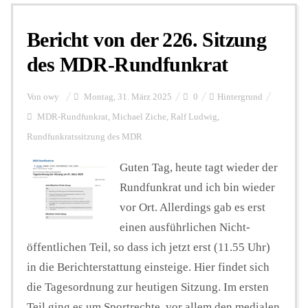
Bericht von der 226. Sitzung
Personalien
des MDR-Rundfunkrat
Hintergrund
Von
owy
Montag, 31. März 2025
0
Hintergrund
MDR-Rundfunkrat
,
Michael Ziche
,
Ralf Ludwig
,
Rundfunkratssitzung des MDR
FUNKTURM-Beiträge
Guten Tag, heute tagt wieder der
Rundfunkrat und ich bin wieder
Podcast
vor Ort. Allerdings gab es erst
einen ausführlichen Nicht-
Seminare
öffentlichen Teil, so dass ich jetzt erst (11.55 Uhr)
in die Berichterstattung einsteige. Hier findet sich
die Tagesordnung zur heutigen Sitzung. Im ersten
Unterstützen
Teil ging es um Sportrechte, vor allem den medialen