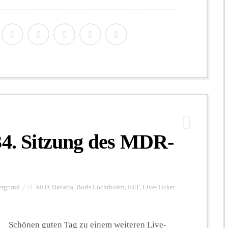
34. Sitzung des MDR-
ergrund
ARD
,
Bavaria
,
Boris Lochthofen
,
KEF
,
Live-Ticker
Schönen guten Tag zu einem weiteren Live-