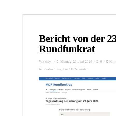
Bericht von der 2
Rundfunkrat
Von
owy
Montag, 29. Juni 2026
0
Hint
Jahresabschluss
,
Jens-Ole Schröder