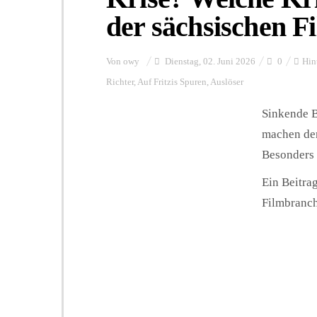
der sächsischen 
Von
owy
Dienstag, 02. Juni 2026
0
Hin
Richter
,
Auf Fritzis Spuren
,
Auslöser
Sinkende B
machen der
Besonders 
Ein Beitrag
Filmbranch