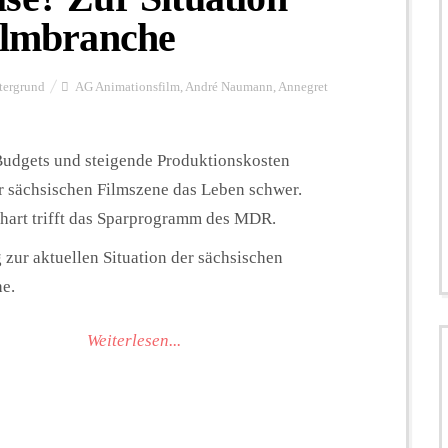
Filmbranche
tergrund
AG Animationsfilm
,
André Naumann
,
Annegret
udgets und steigende Produktionskosten
 sächsischen Filmszene das Leben schwer.
hart trifft das Sparprogramm des MDR.
 zur aktuellen Situation der sächsischen
e.
Weiterlesen...