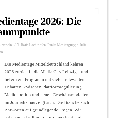
dientage 2026: Die
grammpunkte
urschelte
Boris Lochthofen
,
Funke Mediengruppe
,
Julia
26
Die Medientage Mitteldeutschland kehren
2026 zurück in die Media City Leipzig – und
liefern ein Programm mit vielen relevanten
Debatten. Zwischen Plattformregulierung,
Medienpolitik und neuen Geschäftsmodellen
im Journalismus zeigt sich: Die Branche sucht
Antworten auf grundlegende Fragen. Wir
haben uns das Programm angeschaut und