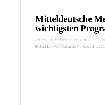
Mitteldeutsche Me
wichtigsten Pro
Von
owy
Mittwoch, 15. April 2026
0
Fl
Becker
,
Mario Vogt
,
Medientage Mitteldeutschland 20