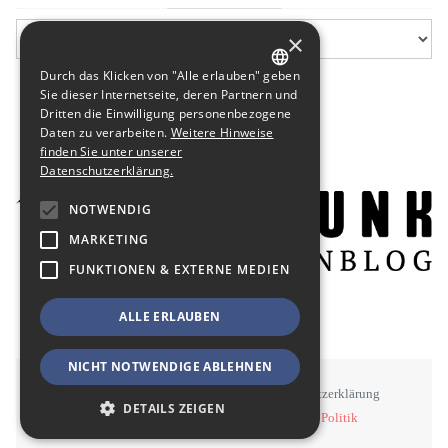
×
Durch das Klicken von "Alle erlauben" geben
GERMAN
Sie dieser Internetseite, deren Partnern und
Dritten die Einwilligung personenbezogene
ENGLISH
Daten zu verarbeiten.
Weitere Hinweise
finden Sie unter unserer
Datenschutzerklärung.
NOTWENDIG
MARKETING
FUNKTIONEN & EXTERNE MEDIEN
ALLE ERLAUBEN
NICHT NOTWENDIGE ABLEHNEN
STAWOWY
#BSEN
Impressum
Datenschutzerklärung
DETAILS ZEIGEN
©
STAWOWY - Kommunikation, Medien, Politik