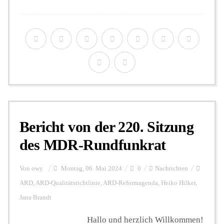
Bericht von der 220. Sitzung
des MDR-Rundfunkrat
Von
owy
Montag, 06. Mai 2024
0
Nachrichten
ARD
,
ARD-Qualitätsrichtlinie
,
ARD-Reformagenda
,
Heiko Hilker
,
Jana Brandt
Hallo und herzlich Willkommen!