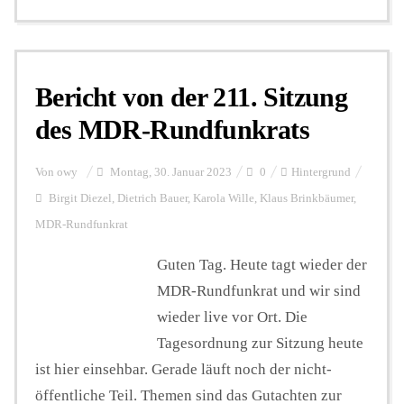
Bericht von der 211. Sitzung
des MDR-Rundfunkrats
Von
owy
Montag, 30. Januar 2023
0
Hintergrund
Birgit Diezel
,
Dietrich Bauer
,
Karola Wille
,
Klaus Brinkbäumer
,
MDR-Rundfunkrat
Guten Tag. Heute tagt wieder der
MDR-Rundfunkrat und wir sind
wieder live vor Ort. Die
Tagesordnung zur Sitzung heute
ist hier einsehbar. Gerade läuft noch der nicht-
öffentliche Teil. Themen sind das Gutachten zur