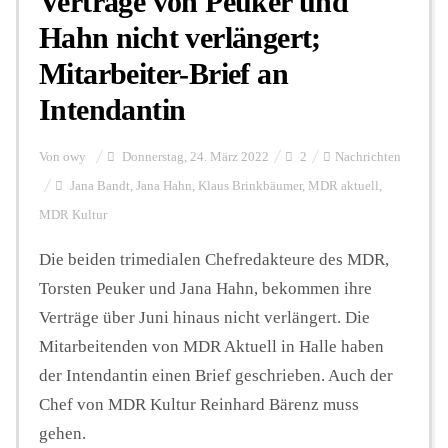
Verträge von Peuker und
Hahn nicht verlängert;
Mitarbeiter-Brief an
Intendantin
Von
owy
Donnerstag, 24. März 2022
2
Nachrichten
Jana Bandt
,
Jana Hahn
,
Klaus Brinkbäumer
,
MDR aktuell
,
MDR Kultur
Die beiden trimedialen Chefredakteure des MDR,
Torsten Peuker und Jana Hahn, bekommen ihre
Verträge über Juni hinaus nicht verlängert. Die
Mitarbeitenden von MDR Aktuell in Halle haben
der Intendantin einen Brief geschrieben. Auch der
Chef von MDR Kultur Reinhard Bärenz muss
gehen.