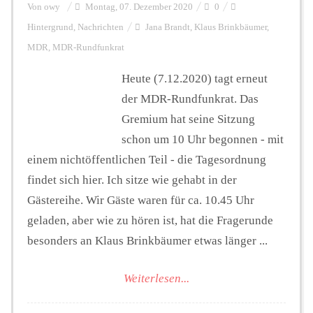
Von
owy
Montag, 07. Dezember 2020
0
Hintergrund
,
Nachrichten
Jana Brandt
,
Klaus Brinkbäumer
,
MDR
,
MDR-Rundfunkrat
Heute (7.12.2020) tagt erneut
der MDR-Rundfunkrat. Das
Gremium hat seine Sitzung
schon um 10 Uhr begonnen - mit
einem nichtöffentlichen Teil - die Tagesordnung
findet sich hier. Ich sitze wie gehabt in der
Gästereihe. Wir Gäste waren für ca. 10.45 Uhr
geladen, aber wie zu hören ist, hat die Fragerunde
besonders an Klaus Brinkbäumer etwas länger ...
Weiterlesen...