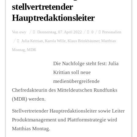
stellvertretender
Hauptredaktionsleiter
Von
owy
Donnerstag, 07. April 2022
0
Personalien
Julia Krittian
,
Karola Wille
,
Klaus Brinkbäumer
,
Matthias
Montag
,
MDR
Die Nachfolge steht fest: Julia
Krittian soll neue
medienübergreifende
Chefredakteurin des Mitteldeutschen Rundfunks
(MDR) werden.
Stellvertretender Hauptredaktionsleiter sowie Leiter
Produktmanagement und Plattformstrategie wird
Matthias Montag.