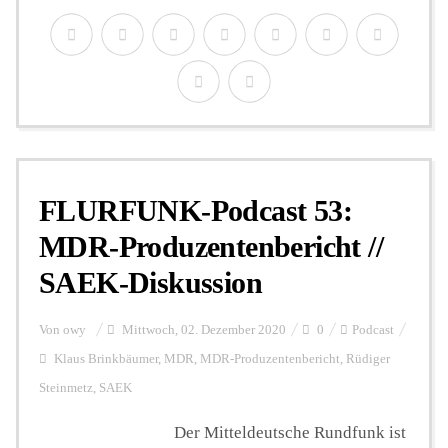
FLURFUNK-Podcast 53:
MDR-Produzentenbericht //
SAEK-Diskussion
Von
owy
Mittwoch, 02. Dezember 2020
0
Podcast
Klaus Brinkbäumer
,
MDR
,
MDR-Produzentenbericht
,
Rüdiger
Steinmetz
,
SAEK
Der Mitteldeutsche Rundfunk ist