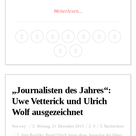
Weiterlesen...
„Journalisten des Jahres“:
Uwe Vetterick und Ulrich
Wolf ausgezeichnet
Von
owy
Montag, 21. Dezember 2015
0
Nachrichten
Anja Reschke
,
Bernd Ulrich
,
heute show
,
Journalist des Jahres
,