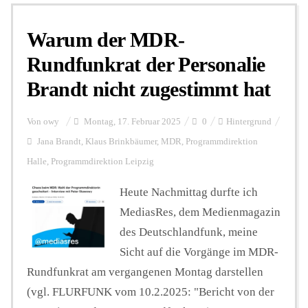
Warum der MDR-
Personalien
Rundfunkrat der Personalie
Brandt nicht zugestimmt hat
Hintergrund
Von
owy
Montag, 17. Februar 2025
0
Hintergrund
FUNKTURM-Beiträge
Jana Brandt
,
Klaus Brinkbäumer
,
MDR
,
Programmdirektion
Halle
,
Programmdirektion Leipzig
Heute Nachmittag durfte ich
Podcast
MediasRes, dem Medienmagazin
des Deutschlandfunk, meine
Seminare
Sicht auf die Vorgänge im MDR-
Rundfunkrat am vergangenen Montag darstellen
Unterstützen
(vgl. FLURFUNK vom 10.2.2025: "Bericht von der