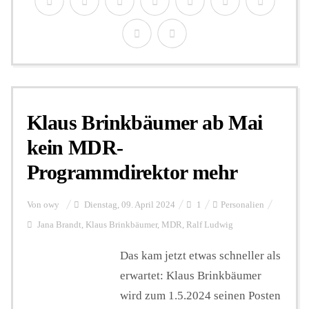
Klaus Brinkbäumer ab Mai
kein MDR-
Programmdirektor mehr
Von
owy
Dienstag, 09. April 2024
1
Personalien
Jana Brandt
,
Klaus Brinkbäumer
,
MDR
,
Ralf Ludwig
Das kam jetzt etwas schneller als
erwartet: Klaus Brinkbäumer
wird zum 1.5.2024 seinen Posten