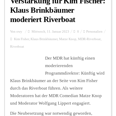
Verstärkung für Kim Fischer:
Klaus Brinkbäumer
moderiert Riverboat
Von
owy
Mittwoch, 11. Januar 2023
0
Personalien
Kim Fisher
,
Klaus Brinkbäumer
,
Matze Knop
,
MDR-Riverboat
,
Riverboat
Der MDR hat künftig einen
moderierenden
Programmdirektor: Künftig wird
Klaus Brinkbäumer an der Seite von Kim Fisher
durch das Riverboat führen. Als weitere
Moderatoren hat der MDR Comedian Matze Knop
und Moderator Wolfgang Lippert engagiert.
Die Neubesetzung war notwendig geworden,