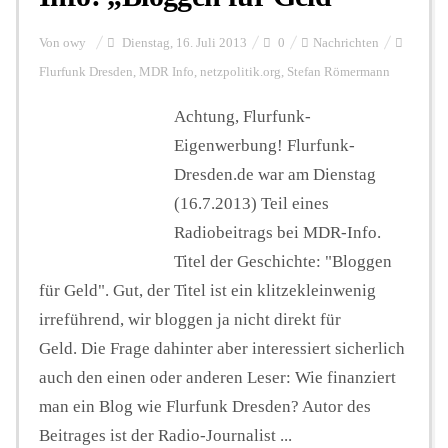
Von
owy
Dienstag, 16. Juli 2013
0
Nachrichten
Flurfunk Dresden
,
MDR Info
,
netzpolitik.org
,
Stefan Römermann
Achtung, Flurfunk-
Eigenwerbung! Flurfunk-
Dresden.de war am Dienstag
(16.7.2013) Teil eines
Radiobeitrags bei MDR-Info.
Titel der Geschichte: "Bloggen
für Geld". Gut, der Titel ist ein klitzekleinwenig
irreführend, wir bloggen ja nicht direkt für
Geld. Die Frage dahinter aber interessiert sicherlich
auch den einen oder anderen Leser: Wie finanziert
man ein Blog wie Flurfunk Dresden? Autor des
Beitrages ist der Radio-Journalist ...