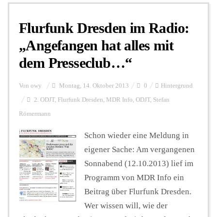
Flurfunk Dresden im Radio:
Personalien
„Angefangen hat alles mit
dem Presseclub…“
Hintergrund
Von
owy
Montag, 14. Oktober 2013
0
Hintergrund
FUNKTURM-Beiträge
2. ODJT
,
Flurfunk Dresden
,
MDR Info
,
ODJT
,
Stefan
Römermann
Schon wieder eine Meldung in
Podcast
eigener Sache: Am vergangenen
Sonnabend (12.10.2013) lief im
Seminare
Programm von MDR Info ein
Beitrag über Flurfunk Dresden.
Unterstützen
Wer wissen will, wie der