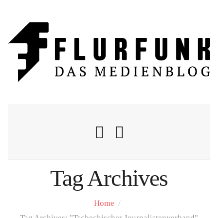
Tag Archives
Nachrichten
Home
/
Flurschelte
Tag Archives: "Tschechischer Journalistenverband"