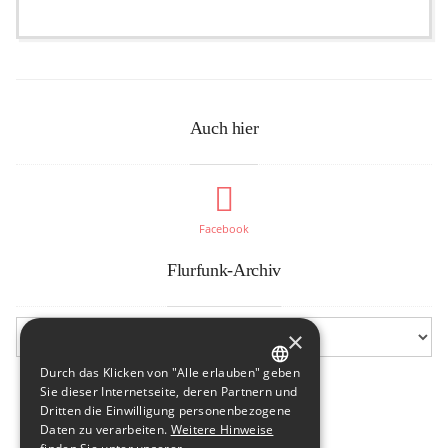
Auch hier
Facebook
Flurfunk-Archiv
×
Durch das Klicken von "Alle erlauben" geben
GERMAN
Sie dieser Internetseite, deren Partnern und
Dritten die Einwilligung personenbezogene
ENGLISH
Daten zu verarbeiten.
Weitere Hinweise