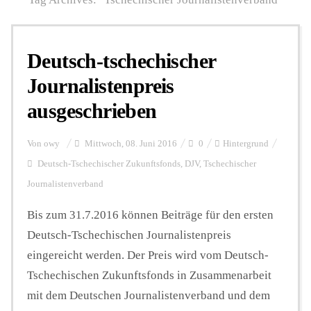
Personalien
Deutsch-tschechischer
Journalistenpreis
Hintergrund
ausgeschrieben
FUNKTURM-Beiträge
Von
owy
Mittwoch, 08. Juni 2016
0
Hintergrund
Deutsch-Tschechischer Zukunftsfonds
,
DJV
,
Tschechischer
Journalistenverband
Podcast
Bis zum 31.7.2016 können Beiträge für den ersten
Deutsch-Tschechischen Journalistenpreis
Seminare
eingereicht werden. Der Preis wird vom Deutsch-
Tschechischen Zukunftsfonds in Zusammenarbeit
Unterstützen
mit dem Deutschen Journalistenverband und dem