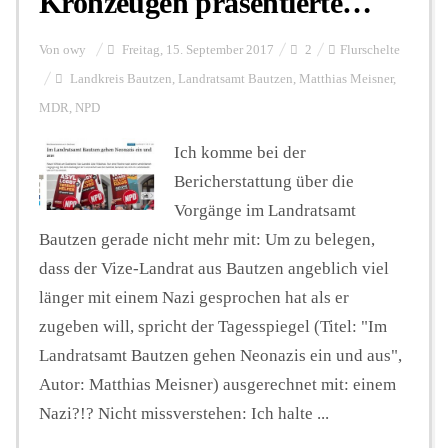
Kronzeugen präsentierte…
Von
owy
Freitag, 15. September 2017
2
Flurschelte
Landkreis Bautzen
,
Landratsamt Bautzen
,
Matthias Meisner
,
MDR
,
NPD
Ich komme bei der
Bericherstattung über die
Vorgänge im Landratsamt
Bautzen gerade nicht mehr mit: Um zu belegen,
dass der Vize-Landrat aus Bautzen angeblich viel
länger mit einem Nazi gesprochen hat als er
zugeben will, spricht der Tagesspiegel (Titel: "Im
Landratsamt Bautzen gehen Neonazis ein und aus",
Autor: Matthias Meisner) ausgerechnet mit: einem
Nazi?!? Nicht missverstehen: Ich halte ...