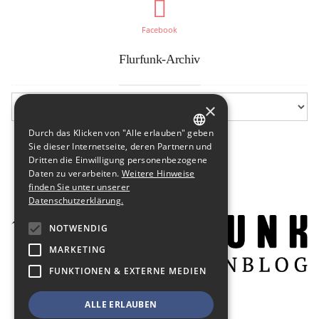
Facebook
Flurfunk-Archiv
×
Durch das Klicken von "Alle erlauben" geben
GERMAN
Sie dieser Internetseite, deren Partnern und
Dritten die Einwilligung personenbezogene
ENGLISH
Daten zu verarbeiten.
Weitere Hinweise
finden Sie unter unserer
Datenschutzerklärung.
NOTWENDIG
MARKETING
FUNKTIONEN & EXTERNE MEDIEN
ALLE ERLAUBEN