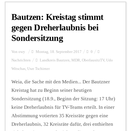
Bautzen: Kreistag stimmt
Personalien
gegen Dreherlaubnis bei
Sondersitzung
Hintergrund
Von
owy
Montag, 18. September 2017
0
FUNKTURM-Beiträge
Nachrichten
Landkreis Bautzen
,
MDR
,
OberlausitzTV
,
Udo
Witschas
,
Uwe Tschirner
Weia, die Sache mit den Medien... Der Bautzner
Podcast
Kreistag hat zu Beginn seiner heutigen
Sondersitzung (18.9., Beginn der Sitzung: 17 Uhr)
Seminare
keine Dreherlaubnis für TV-Teams erteilt. In einer
Abstimmung votierten 35 Kreisräte gegen eine
Unterstützen
Dreherlaubnis, 32 Kreisräte dafür, drei enthielten