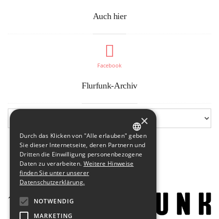
Auch hier
Facebook
Flurfunk-Archiv
×
Durch das Klicken von "Alle erlauben" geben
GERMAN
Sie dieser Internetseite, deren Partnern und
Dritten die Einwilligung personenbezogene
ENGLISH
Daten zu verarbeiten.
Weitere Hinweise
finden Sie unter unserer
Datenschutzerklärung.
NOTWENDIG
MARKETING