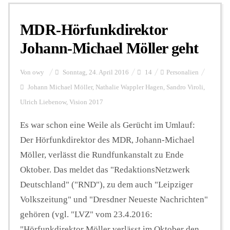
MDR-Hörfunkdirektor
Personalien
Johann-Michael Möller geht
Hintergrund
Von
owy
Sonntag, 24. April 2016
14
Personalien
Johann Michael Möller
,
Nathalie Wappler Hagen
,
Sandro Viroli
,
Ulrich Liebenow
,
Vision 2017
FUNKTURM-Beiträge
Es war schon eine Weile als Gerücht im Umlauf:
Der Hörfunkdirektor des MDR, Johann-Michael
Podcast
Möller, verlässt die Rundfunkanstalt zu Ende
Oktober. Das meldet das "RedaktionsNetzwerk
Seminare
Deutschland" ("RND"), zu dem auch "Leipziger
Volkszeitung" und "Dresdner Neueste Nachrichten"
gehören (vgl. "LVZ" vom 23.4.2016:
Unterstützen
"Hörfunkdirektor Möller verlässt im Oktober den