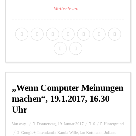
Weiterlesen...
„Wenn Computer Meinungen
machen“, 19.1.2017, 16.30
Uhr
Von
owy
Donnerstag, 19. Januar 2017
0
Hintergrund
Google+
,
Intendantin Karola Wille
,
Jan Kottmann
,
Juliane