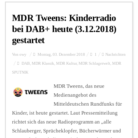
MDR Tweens: Kinderradio
Personalien
bei DAB+ heute (3.12.2018)
gestartet
Hintergrund
Von
owy
Montag, 03. Dezember 2018
1
Nachrichten
FUNKTURM-Beiträge
DAB
,
MDR Klassik
,
MDR Kultur
,
MDR Schlagerwelt
,
MDR
SPUTNIK
MDR Tweens, das neue
Podcast
Medienangebot des
Mitteldeutschen Rundfunks für
Seminare
Kinder, ist heute gestartet. Laut Pressemitteilung
richtet sich das neue Radioprogramm an „alle
Unterstützen
Schlauberger, Sprücheklopfer, Bücherwürmer und