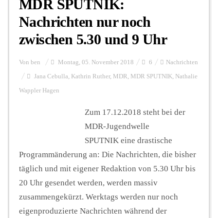
MDR SPUTNIK:
Nachrichten nur noch
zwischen 5.30 und 9 Uhr
Von
ben
Montag, 05. November 2018
6
Nachrichten
Jana Cebulla
,
Kathrin Ruther
,
MDR
,
MDR SPUTNIK
,
Nathalie
Wappler Hagen
Zum 17.12.2018 steht bei der
MDR-Jugendwelle
SPUTNIK eine drastische
Programmänderung an: Die Nachrichten, die bisher
täglich und mit eigener Redaktion von 5.30 Uhr bis
20 Uhr gesendet werden, werden massiv
zusammengekürzt. Werktags werden nur noch
eigenproduzierte Nachrichten während der