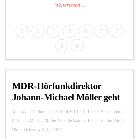
Weiterlesen...
MDR-Hörfunkdirektor
Johann-Michael Möller geht
Von
owy
Sonntag, 24. April 2016
14
Personalien
Johann Michael Möller
,
Nathalie Wappler Hagen
,
Sandro Viroli
,
Ulrich Liebenow
,
Vision 2017