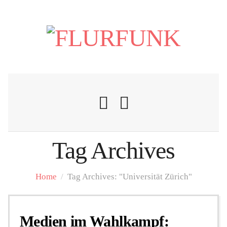
Tag Archives
Nachrichten
Home
/
Tag Archives: "Universität Zürich"
Flurschelte
Medien im Wahlkampf:
Personalien