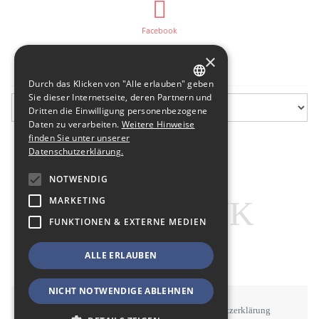
Facebook
×
Flurfunk-Archiv
Durch das Klicken von "Alle erlauben" geben
GERMAN
Sie dieser Internetseite, deren Partnern und
Dritten die Einwilligung personenbezogene
ENGLISH
Daten zu verarbeiten.
Weitere Hinweise
finden Sie unter unserer
Datenschutzerklärung.
NOTWENDIG
MARKETING
FUNKTIONEN & EXTERNE MEDIEN
ALLE ERLAUBEN
NICHT NOTWENDIGE ABLEHNEN
STAWOWY
#BSEN
Impressum
Datenschutzerklärung