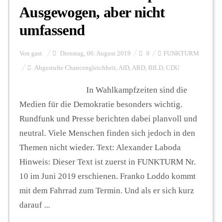
Ausgewogen, aber nicht
umfassend
Hintergrund
Von
gast
Dienstag, 06. August 2019
0
FUNKTURM
FUNKTURM-Beiträge
Abgestufte Chancengleichheit
,
AfD
,
ARD
,
BILD
,
CDU
In Wahlkampfzeiten sind die
Medien für die Demokratie besonders wichtig.
Podcast
Rundfunk und Presse berichten dabei planvoll und
neutral. Viele Menschen finden sich jedoch in den
Seminare
Themen nicht wieder. Text: Alexander Laboda
Hinweis: Dieser Text ist zuerst in FUNKTURM Nr.
Unterstützen
10 im Juni 2019 erschienen. Franko Loddo kommt
mit dem Fahrrad zum Termin. Und als er sich kurz
darauf ...