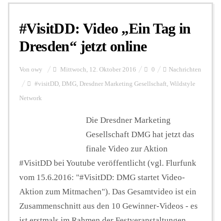
#VisitDD: Video „Ein Tag in
Personalien
Dresden“ jetzt online
Hintergrund
Von
owy
Mittwoch, 12. Oktober 2016
0
Nachrichten
#visitDD
,
DMG
,
Dresdner Marketing Gesellschaft
,
Wildstyle
Network
FUNKTURM-Beiträge
Die Dresdner Marketing
Gesellschaft DMG hat jetzt das
Podcast
finale Video zur Aktion
#VisitDD bei Youtube veröffentlicht (vgl. Flurfunk
Seminare
vom 15.6.2016: "#VisitDD: DMG startet Video-
Aktion zum Mitmachen"). Das Gesamtvideo ist ein
Zusammenschnitt aus den 10 Gewinner-Videos - es
Unterstützen
ist erstmals im Rahmen der Festveranstaltungen