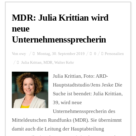
MDR: Julia Krittian wird
Personalien
neue
Unternehmenssprecherin
Hintergrund
Von
owy
Montag, 30. September 2019
0
Personalien
FUNKTURM-Beiträge
Julia Krittan
,
MDR
,
Walter Kehr
Julia Krittian, Foto: ARD-
Hauptstadtstudio/Jens Jeske Die
Podcast
Suche ist beendet: Julia Krittian,
39, wird neue
Seminare
Unternehmenssprecherin des
Mitteldeutschen Rundfunks (MDR). Sie übernimmt
Unterstützen
damit auch die Leitung der Hauptabteilung