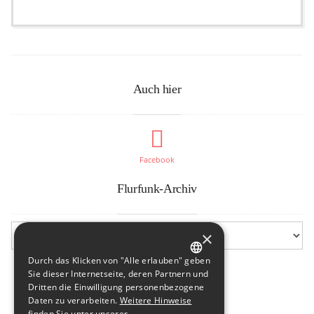
Auch hier
Facebook
Flurfunk-Archiv
×
Durch das Klicken von "Alle erlauben" geben
GERMAN
Sie dieser Internetseite, deren Partnern und
Dritten die Einwilligung personenbezogene
ENGLISH
Daten zu verarbeiten.
Weitere Hinweise
finden Sie unter unserer