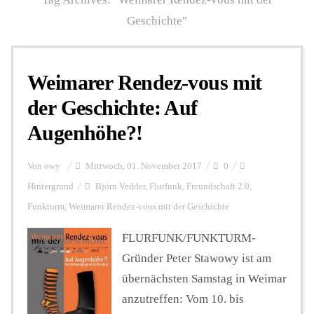
Geschichte"
Personalien
Weimarer Rendez-vous mit
Hintergrund
der Geschichte: Auf
Augenhöhe?!
FUNKTURM-Beiträge
Von
owy
Mittwoch, 01. November 2017
0
Hintergrund
Björn Vedder
,
Flurfunk
,
Freundschaft 2.0
,
Podcast
Funkturm
,
Weimarer Rendez-vous mit der Geschichte
FLURFUNK/FUNKTURM-
Seminare
Gründer Peter Stawowy ist am
übernächsten Samstag in Weimar
Unterstützen
anzutreffen: Vom 10. bis