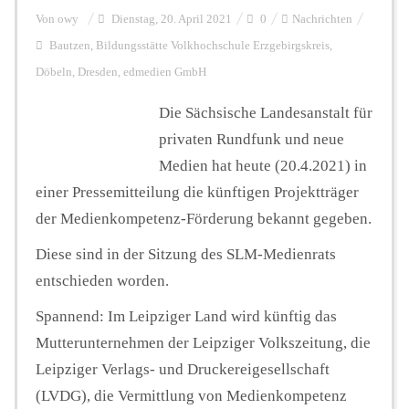
Von
owy
Dienstag, 20. April 2021
0
Nachrichten
Bautzen
,
Bildungsstätte Volkhochschule Erzgebirgskreis
,
Döbeln
,
Dresden
,
edmedien GmbH
Die Sächsische Landesanstalt für
privaten Rundfunk und neue
Medien hat heute (20.4.2021) in
einer Pressemitteilung die künftigen Projektträger
der Medienkompetenz-Förderung bekannt gegeben.
Diese sind in der Sitzung des SLM-Medienrats
entschieden worden.
Spannend: Im Leipziger Land wird künftig das
Mutterunternehmen der Leipziger Volkszeitung, die
Leipziger Verlags- und Druckereigesellschaft
(LVDG), die Vermittlung von Medienkompetenz