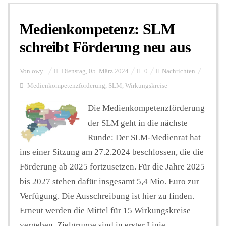
Medienkompetenz: SLM
Personalien
schreibt Förderung neu aus
Hintergrund
Von
owy
Dienstag, 05. März 2024
0
Nachrichten
Medienkompetenzförderung
,
SLM
,
Wirkungskreise
FUNKTURM-Beiträge
Die Medienkompetenzförderung
der SLM geht in die nächste
Runde: Der SLM-Medienrat hat
Podcast
ins einer Sitzung am 27.2.2024 beschlossen, die die
Förderung ab 2025 fortzusetzen. Für die Jahre 2025
Seminare
bis 2027 stehen dafür insgesamt 5,4 Mio. Euro zur
Verfügung. Die Ausschreibung ist hier zu finden.
Erneut werden die Mittel für 15 Wirkungskreise
Unterstützen
vergeben. Zielgruppe sind in erster Linie ...