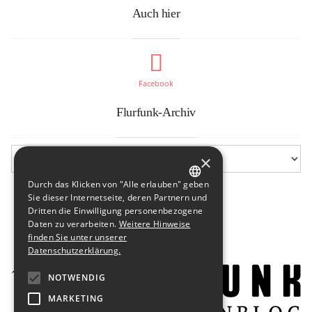
Auch hier
Facebook
Flurfunk-Archiv
×
Durch das Klicken von "Alle erlauben" geben
GERMAN
Sie dieser Internetseite, deren Partnern und
Dritten die Einwilligung personenbezogene
ENGLISH
Daten zu verarbeiten.
Weitere Hinweise
finden Sie unter unserer
Datenschutzerklärung.
NOTWENDIG
MARKETING