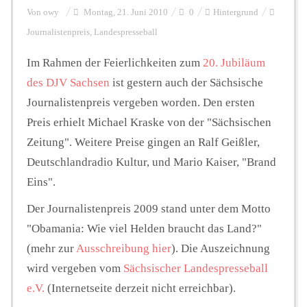
Von
owy
Montag, 21. Juni 2010
0
Hintergrund
Journalistenpreis
,
Landespresseball
Personalien
Im Rahmen der Feierlichkeiten zum
20. Jubiläum
des DJV Sachsen
ist gestern auch der Sächsische
Hintergrund
Journalistenpreis vergeben worden. Den ersten
Preis erhielt Michael Kraske von der "Sächsischen
FUNKTURM-Beiträge
Zeitung". Weitere Preise gingen an Ralf Geißler,
Deutschlandradio Kultur, und Mario Kaiser, "Brand
Eins".
Podcast
Der Journalistenpreis 2009 stand unter dem Motto
"Obamania: Wie viel Helden braucht das Land?"
Seminare
(mehr zur
Ausschreibung hier
). Die Auszeichnung
wird vergeben vom
Sächsischer Landespresseball
e.V.
(Internetseite derzeit nicht erreichbar).
Unterstützen