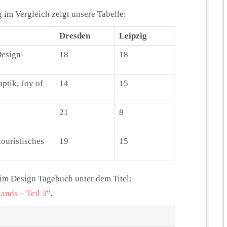
 im Vergleich zeigt unsere Tabelle:
Dresden
Leipzig
Design-
18
18
ptik, Joy of
14
15
21
8
touristisches
19
15
im Design Tagebuch unter dem Titel:
ands – Teil 3
".