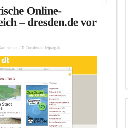
ische Online-
eich – dresden.de vor
Nachrichten
Dresden.de
,
leipzig.de