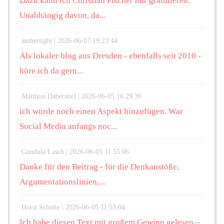
Dazu kann ich Christian Fischer nur gratulieren.
Unabhängig davon, da...
amberlight |
2026-06-07 19:23:44
Als lokaler blog aus Dresden - ebenfalls seit 2010 -
höre ich da gern...
Matthias Daberstiel |
2026-06-05 16:29:36
ich würde noch einen Aspekt hinzufügen. War
Social Media anfangs noc...
Gundula Lasch |
2026-06-05 11:55:06
Danke für den Beitrag - für die Denkanstöße,
Argumentationslinien,...
Horst Schulte |
2026-06-05 11:53:04
Ich habe diesen Text mit großem Gewinn gelesen –