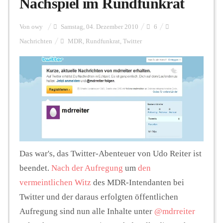
Nachspiel im Rundfunkrat
Personalien
Von
owy
Samstag, 04. Dezember 2010
6
Nachrichten
MDR
,
Rundfunkrat
,
Twitter
Hintergrund
FUNKTURM-Beiträge
Podcast
Das war's, das Twitter-Abenteuer von Udo Reiter ist
beendet.
Nach
der
Aufregung
um
den
Seminare
vermeintlichen Witz
des MDR-Intendanten bei
Twitter und der daraus erfolgten öffentlichen
Unterstützen
Aufregung sind nun alle Inhalte unter
@mdrreiter