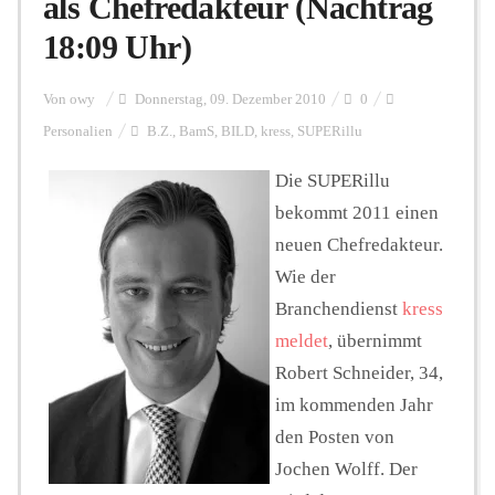
als Chefredakteur (Nachtrag
18:09 Uhr)
Personalien
Von
owy
Donnerstag, 09. Dezember 2010
0
Personalien
B.Z.
,
BamS
,
BILD
,
kress
,
SUPERillu
Hintergrund
Die SUPERillu
bekommt 2011 einen
FUNKTURM-Beiträge
neuen Chefredakteur.
Wie der
Branchendienst
kress
Podcast
meldet
, übernimmt
Robert Schneider, 34,
Seminare
im kommenden Jahr
den Posten von
Unterstützen
Jochen Wolff. Der