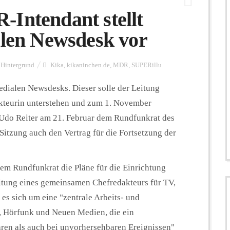
Intendant stellt
alen Newsdesk vor
Hintergrund
Kika
,
kikaninchen.de
,
MDR
,
SUPERillu
edialen Newsdesks. Dieser solle der Leitung
akteurin unterstehen und zum 1. November
Udo Reiter am 21. Februar dem Rundfunkrat des
itzung auch den Vertrag für die Fortsetzung der
em Rundfunkrat die Pläne für die Einrichtung
itung eines gemeinsamen Chefredakteurs für TV,
es sich um eine "zentrale Arbeits- und
 Hörfunk und Neuen Medien, die ein
en als auch bei unvorhersehbaren Ereignissen"