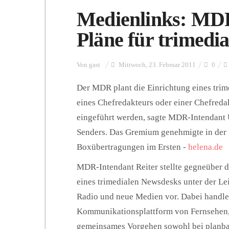
Medienlinks: MDR-
Pläne für trimedi
Von
gast
Mittwoch, 23. Februar 2011
0
Der MDR plant die Einrichtung eines trim
eines Chefredakteurs oder einer Chefred
eingeführt werden, sagte MDR-Intendant 
Senders. Das Gremium genehmigte in der S
Boxübertragungen im Ersten -
helena.de
MDR-Intendant Reiter stellte gegneüber d
eines trimedialen Newsdesks unter der Le
Radio und neue Medien vor. Dabei handle 
Kommunikationsplattform von Fernsehen,
gemeinsames Vorgehen sowohl bei planbar