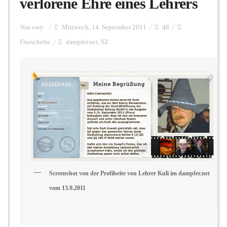
verlorene Ehre eines Lehrers
Personalien
Von
owy
Mittwoch, 14. September 2011
48
Flurschelte
dampfer.net
,
SZ
Hintergrund
FUNKTURM-Beiträge
Podcast
Screenshot von der Profilseite von Lehrer Kuli im dampfer.net
Seminare
vom 13.9.2011
Unterstützen