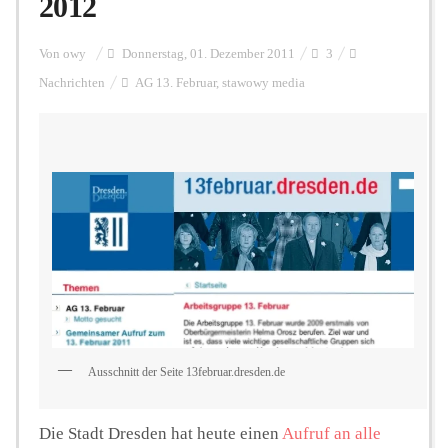
2012
Personalien
Von
owy
Donnerstag, 01. Dezember 2011
3
Nachrichten
AG 13. Februar
,
stawowy media
Hintergrund
FUNKTURM-Beiträge
Podcast
Seminare
Ausschnitt der Seite 13februar.dresden.de
Unterstützen
Die Stadt Dresden hat heute einen
Aufruf an alle