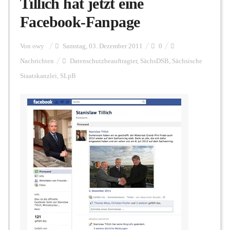
Tillich hat jetzt eine
Facebook-Fanpage
Personalien
Von
owy
Samstag, 03. Dezember 2011
0
Nachrichten
Datenschutzbeauftragter
,
SächsDSB
,
Sächsische
Hintergrund
Staatskanzlei
,
SLpB
FUNKTURM-Beiträge
Podcast
Seminare
Unterstützen