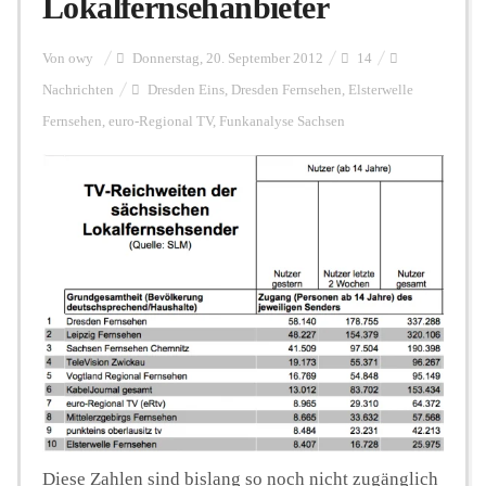
Lokalfernsehanbieter
Personalien
Von
owy
Donnerstag, 20. September 2012
14
Nachrichten
Dresden Eins
,
Dresden Fernsehen
,
Elsterwelle
Fernsehen
,
euro-Regional TV
,
Funkanalyse Sachsen
Hintergrund
FUNKTURM-Beiträge
Podcast
Seminare
Unterstützen
Diese Zahlen sind bislang so noch nicht zugänglich