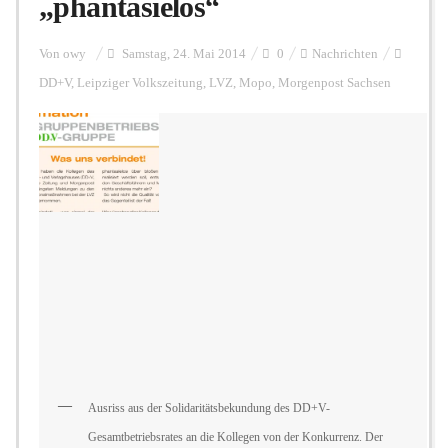
„phantasielos“
Personalien
Von
owy
Samstag, 24. Mai 2014
0
Nachrichten
DD+V
,
Leipziger Volkszeitung
,
LVZ
,
Mopo
,
Morgenpost Sachsen
Hintergrund
FUNKTURM-Beiträge
Podcast
Seminare
Ausriss aus der Solidaritätsbekundung des DD+V-
Unterstützen
Gesamtbetriebsrates an die Kollegen von der Konkurrenz. Der