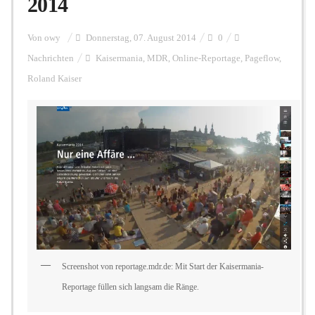
2014
Personalien
Von
owy
Donnerstag, 07. August 2014
0
Nachrichten
Kaisermania
,
MDR
,
Online-Reportage
,
Pageflow
,
Roland Kaiser
Hintergrund
FUNKTURM-Beiträge
Podcast
Seminare
Screenshot von reportage.mdr.de: Mit Start der Kaisermania-
Reportage füllen sich langsam die Ränge.
Unterstützen