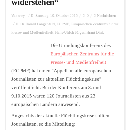
widerstehen“
Personalien
Von
owy
Samstag, 10. Oktober 2015
0
Nachrichten
Dr. Harald Langenfeld
,
ECPMF
,
Europäischen Zentrums für die
Presse- und Medienfreiheit
,
Hans-Ulrich Jörges
,
Hrant Dink
Hintergrund
Die Gründungskonferenz des
Europäischen Zentrums für die
FUNKTURM-Beiträge
Presse- und Medienfreiheit
(ECPMF) hat einen "Appell an alle europäischen
Journalisten zur aktuellen Flüchtlingskrise"
Podcast
veröffentlicht. Bei der Konferenz am 8. und
9.10.2015 waren 120 Journalisten aus 23
Seminare
europäischen Ländern anwesend.
Angesichts der aktuelle Flüchtlingskrise sollten
Unterstützen
Journalisten, so die Mitteilung: