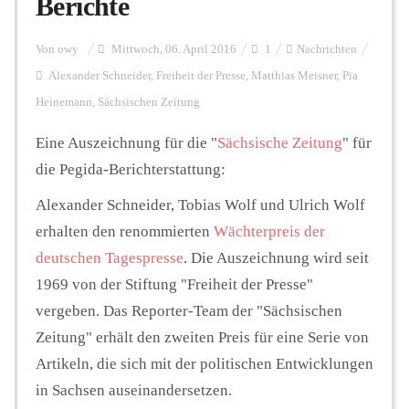
Berichte
Personalien
Von
owy
Mittwoch, 06. April 2016
1
Nachrichten
Alexander Schneider
,
Freiheit der Presse
,
Matthias Meisner
,
Pia
Heinemann
,
Sächsischen Zeitung
Hintergrund
Eine Auszeichnung für die "
Sächsische Zeitung
" für
die Pegida-Berichterstattung:
FUNKTURM-Beiträge
Alexander Schneider, Tobias Wolf und Ulrich Wolf
erhalten den renommierten
Wächterpreis der
Podcast
deutschen Tagespresse
. Die Auszeichnung wird seit
1969 von der Stiftung "Freiheit der Presse"
vergeben. Das Reporter-Team der "Sächsischen
Seminare
Zeitung" erhält den zweiten Preis für eine Serie von
Artikeln, die sich mit der politischen Entwicklungen
Unterstützen
in Sachsen auseinandersetzen.