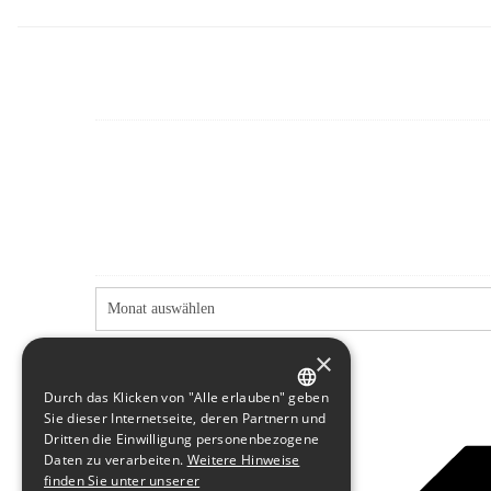
×
Durch das Klicken von "Alle erlauben" geben
GERMAN
Sie dieser Internetseite, deren Partnern und
Dritten die Einwilligung personenbezogene
ENGLISH
Daten zu verarbeiten.
Weitere Hinweise
finden Sie unter unserer