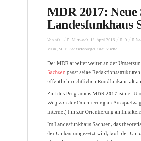
MDR 2017: Neue 
Landesfunkhaus 
Von
nik
Mittwoch, 13. April 2016
0
Na
MDR
,
MDR-Sachsenspiegel
,
Olaf Kische
Der MDR arbeitet weiter an der Umsetz
Sachsen
passt seine Redaktionsstrukturen 
öffentlich-rechtlichen Rundfunkanstalt an
Ziel des Programms MDR 2017 ist der Umb
Weg von der Orientierung an Ausspielweg
Internet) hin zur Orientierung an Inhalte
Im Landesfunkhaus Sachsen, das theoretis
der Umbau umgesetzt wird, läuft der Umba