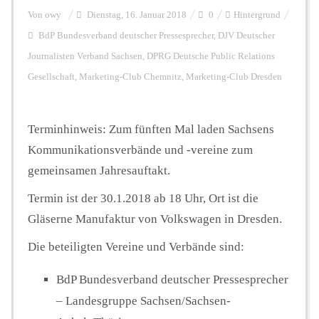
Von
owy
Dienstag, 16. Januar 2018
0
Hintergrund
BdP Bundesverband deutscher Pressesprecher
,
DJV Deutscher
Hintergrund
Journalisten Verband Sachsen
,
DPRG Deutsche Public Relations
Gesellschaft
,
Marketing-Club Chemnitz
,
Marketing-Club Dresden
FUNKTURM-Beiträge
Terminhinweis: Zum fünften Mal laden Sachsens
Kommunikationsverbände und -vereine zum
Podcast
gemeinsamen Jahresauftakt.
Termin ist der 30.1.2018 ab 18 Uhr, Ort ist die
Seminare
Gläserne Manufaktur von Volkswagen in Dresden.
Die beteiligten Vereine und Verbände sind:
Unterstützen
BdP Bundesverband deutscher Pressesprecher
– Landesgruppe Sachsen/Sachsen-